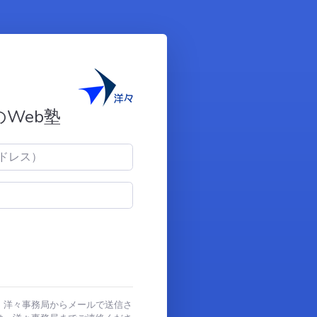
のWeb塾
、洋々事務局からメールで送信さ